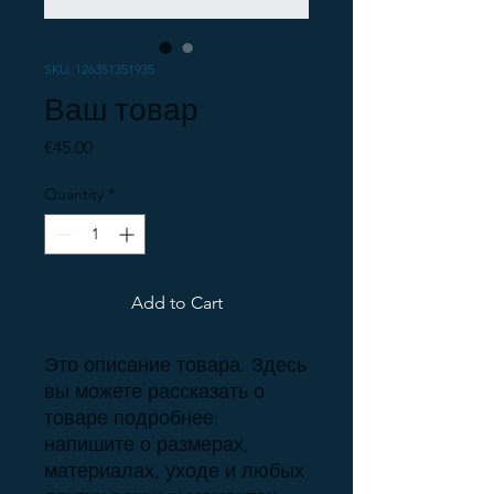
SKU: 126351351935
Ваш товар
Price
€45.00
Quantity
*
Add to Cart
Это описание товара. Здесь 
вы можете рассказать о 
товаре подробнее: 
напишите о размерах, 
материалах, уходе и любых 